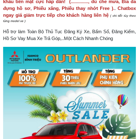
khấu tiền mặt cực hấp dẫn! (.............., dù che mưa, Bìa da
đựng hồ sơ, Phiếu xăng, Phiếu thay nhớt Free ).
.
Chatbox
ngay giá giảm trực tiếp cho khách hàng liên hệ
( chi tiết tùy theo
từng model xe )
Hỗ trợ làm Toàn Bộ Thủ Tục Đăng Ký Xe, Bấm Số, Đăng Kiểm,
Hồ Sơ Vay Mua Xe Trả Góp,..Một Cách Nhanh Chóng