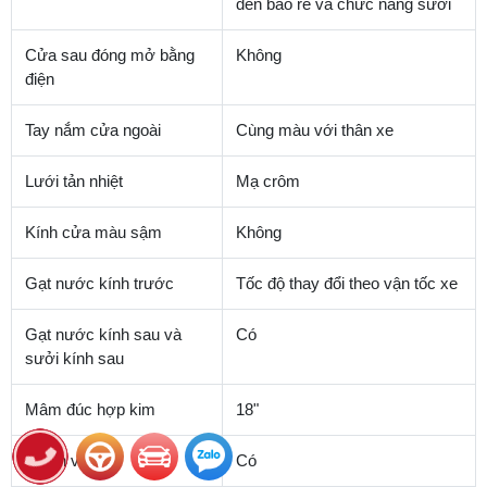
đèn báo rẽ và chức năng sưởi
Cửa sau đóng mở bằng
Không
điện
Tay nắm cửa ngoài
Cùng màu với thân xe
Lưới tản nhiệt
Mạ crôm
Kính cửa màu sậm
Không
Gạt nước kính trước
Tốc độ thay đổi theo vận tốc xe
Gạt nước kính sau và
Có
sưởi kính sau
Mâm đúc hợp kim
18"
Anten vây cá
Có