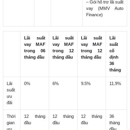
– Gói hỗ trợ lãi suất
vay (MMV Auto
Finance)
Lãi suất
Lãi suất
Lãi suất
Lãi
vay MAF
vay MAF
vay MAF
suất
trong 06
trong 12
trong 12
cố
tháng đầu
tháng đầu
tháng đầu
định
36
tháng
Lãi
0%
6%
9.5%
11.9%
suất
ưu
đãi
Thời
12 tháng
12 tháng
12 tháng
36
gian
đầu
đầu
đầu
tháng
ưu
đầu