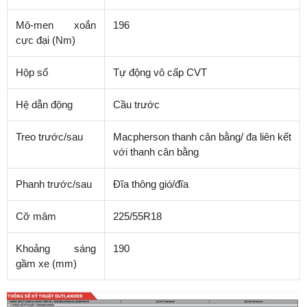
Mô-men xoắn
196
cực đại (Nm)
Hộp số
Tự động vô cấp CVT
Hệ dẫn động
Cầu trước
Treo trước/sau
Macpherson thanh cân bằng/ đa liên kết
với thanh cân bằng
Phanh trước/sau
Đĩa thông gió/đĩa
Cỡ mâm
225/55R18
Khoảng sáng
190
gầm xe (mm)