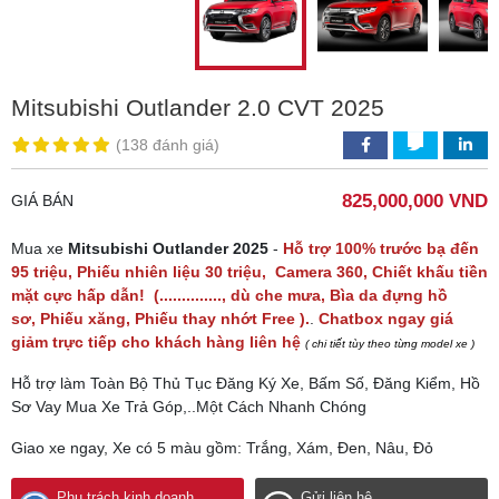
Mitsubishi Outlander 2.0 CVT 2025
(138 đánh giá)
825,000,000 VND
GIÁ BÁN
Mua xe
Mitsubishi Outlander 2025
-
Hỗ trợ 100% trước bạ đến
95 triệu, Phiếu nhiên liệu 30 triệu, Camera 360, Chiết khấu tiền
mặt cực hấp dẫn! (.............., dù che mưa, Bìa da đựng hồ
sơ, Phiếu xăng, Phiếu thay nhớt Free ).
.
Chatbox ngay giá
giảm trực tiếp cho khách hàng liên hệ
( chi tiết tùy theo từng model xe )
Hỗ trợ làm Toàn Bộ Thủ Tục Đăng Ký Xe, Bấm Số, Đăng Kiểm, Hồ
Sơ Vay Mua Xe Trả Góp,..Một Cách Nhanh Chóng
Giao xe ngay, Xe có 5 màu gồm: Trắng, Xám, Đen, Nâu, Đỏ
Phụ trách kinh doanh
Gửi liên hệ