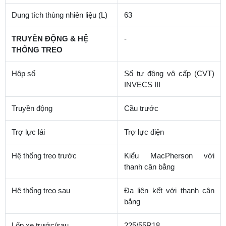
Dung tích thùng nhiên liệu (L)
63
TRUYỀN ĐỘNG & HỆ
-
THỐNG TREO
Hộp số
Số tự động vô cấp (CVT)
INVECS III
Truyền động
Cầu trước
Trợ lực lái
Trợ lực điện
Hệ thống treo trước
Kiểu MacPherson với
thanh cân bằng
Hệ thống treo sau
Đa liên kết với thanh cân
bằng
Lốp xe trước/sau
225/55R18