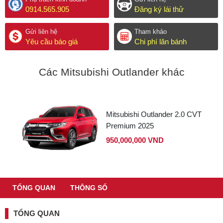
0914.565.905
Đăng ký lái thử
Gửi liên hệ
Tham khảo
Yêu cầu báo giá
Chi phí lăn bánh
Các Mitsubishi Outlander khác
Mitsubishi Outlander 2.0 CVT
Premium 2025
950,000,000 VND
TỔNG QUAN
THÔNG SỐ
TỔNG QUAN