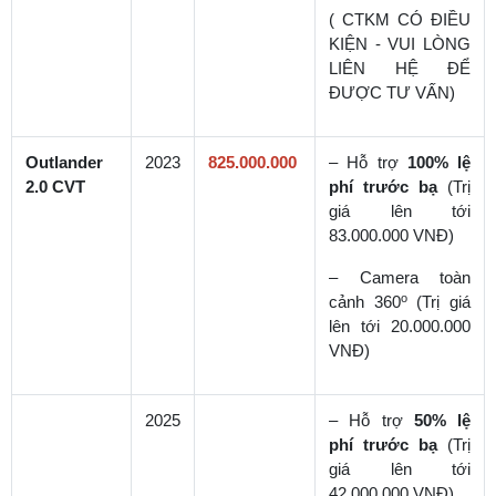
( CTKM CÓ ĐIỀU
KIỆN - VUI LÒNG
LIÊN HỆ ĐỂ
ĐƯỢC TƯ VẤN)
Outlander
2023
825.000.000
– Hỗ trợ
100% lệ
2.0 CVT
phí trước bạ
(Trị
giá lên tới
83.000.000 VNĐ)
– Camera toàn
o
cảnh 360
(Trị giá
lên tới 20.000.000
VNĐ)
2025
– Hỗ trợ
50% lệ
phí trước bạ
(Trị
giá lên tới
42.000.000 VNĐ)