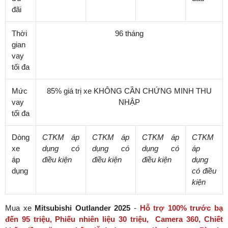
đãi
Thời
96 tháng
gian
vay
tối đa
Mức
85% giá trị xe KHÔNG CẦN CHỨNG MINH THU
vay
NHẬP
tối đa
Dòng
CTKM áp
CTKM áp
CTKM áp
CTKM
xe
dụng có
dụng có
dụng có
áp
áp
điều kiện
điều kiện
điều kiện
dụng
dụng
có điều
kiện
Mua xe
Mitsubishi Outlander 2025
-
Hỗ trợ 100% trước bạ
đến 95 triệu, Phiếu nhiên liệu 30 triệu, Camera 360, Chiết