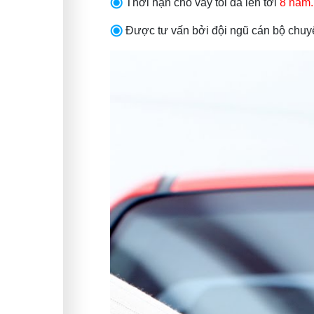
Thời hạn cho vay tối đa lên tới
8 năm.
Được tư vấn bởi đội ngũ cán bộ chuyên