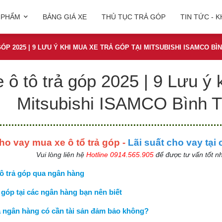
 PHẨM
BẢNG GIÁ XE
THỦ TỤC TRẢ GÓP
TIN TỨC - 
ÓP 2025 | 9 LƯU Ý KHI MUA XE TRẢ GÓP TẠI MITSUBISHI ISAMCO BÌ
ô tô trả góp 2025 | 9 Lưu ý k
Mitsubishi ISAMCO Bình T
ho vay mua xe ô tổ trả góp -
Lãi suất cho vay tại
Vui lòng liên hệ
Hotline 0914.565.905
để được tư vấn tốt nh
tô trả góp qua ngân hàng
ả góp tại các ngân hàng bạn nên biết
a ngân hàng có cần tài sản đảm bảo không?