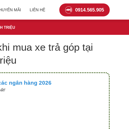
0914.565.905
KHUYẾN MÃI
LIÊN HỆ
NH TRIỆU
hi mua xe trả góp tại
riệu
 các ngân hàng 2026
ất!