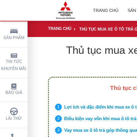
TRANG CHỦ
SẢN
TRANG CHỦ
THỦ TỤC MUA XE Ô TÔ TRẢ G
SẢN PHẨM
Thủ tục mua xe 
TIN TỨC
KHUYẾN MÃI
Thủ tục c
BÁO GIÁ
Lợi ích và đặc điểm khi mua xe ô 
Điều kiện vay vốn khi mua ô tô tr
LÁI THỬ
Vay mua xe ô tô trả góp thông qu